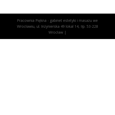
Pracownia Piękna - gabinet estetyki i masażu we
Wrocławiu, ul. Inżynierska 49 lokal 14, IIp. 53-228
Wrocław |