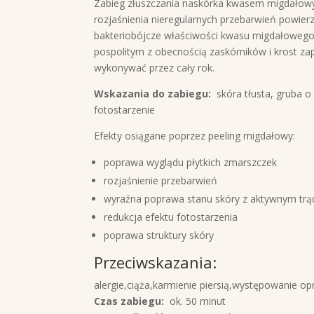
Zabieg złuszczania naskórka kwasem migdałowy
rozjaśnienia nieregularnych przebarwień powie
bakteriobójcze właściwości kwasu migdałowego 
pospolitym z obecnością zaskórników i krost zap
wykonywać przez cały rok.
Wskazania do zabiegu:
skóra tłusta, gruba o 
fotostarzenie
Efekty osiągane poprzez peeling migdałowy:
poprawa wyglądu płytkich zmarszczek
rozjaśnienie przebarwień
wyraźna poprawa stanu skóry z aktywnym trą
redukcja efektu fotostarzenia
poprawa struktury skóry
Przeciwskazania:
alergie,ciąża,karmienie piersią,występowanie op
Czas zabiegu:
ok. 50 minut