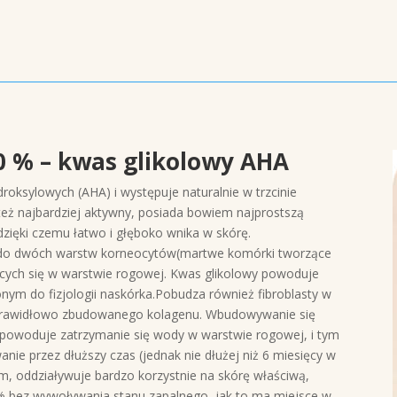
0 %
– kwas glikolowy AHA
roksylowych (AHA) i występuje naturalnie w trzcinie
eż najbardziej aktywny, posiada bowiem najprostszą
ięki czemu łatwo i głęboko wnika w skórę.
 do dwóch warstw korneocytów(martwe komórki tworzące
cych się w warstwie rogowej. Kwas glikolowy powoduje
nym do fizjologii naskórka.Pobudza również fibroblasty w
ci prawidłowo zbudowanego kolagenu. Wbudowywanie się
j powoduje zatrzymanie się wody w warstwie rogowej, i tym
ie przez dłuższy czas (jednak nie dłużej niż 6 miesięcy w
m, oddziaływuje bardzo korzystnie na skórę właściwą,
5% bez wywoływania stanu zapalnego, jak to ma miejsce w