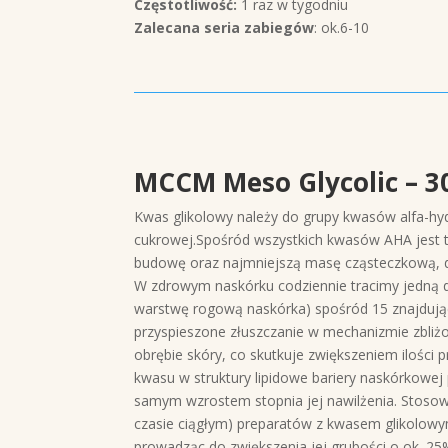
Częstotliwość:
1 raz w tygodniu
Zalecana seria zabiegów
: ok.6-10
MCCM Meso Glycolic – 3
Kwas glikolowy należy do grupy kwasów alfa-hyd
cukrowej.Spośród wszystkich kwasów AHA jest t
budowę oraz najmniejszą masę cząsteczkową, dz
W zdrowym naskórku codziennie tracimy jedną
warstwę rogową naskórka) spośród 15 znajdują
przyspieszone złuszczanie w mechanizmie zbliżo
obrębie skóry, co skutkuje zwiększeniem iloś
kwasu w struktury lipidowe bariery naskórkowe
samym wzrostem stopnia jej nawilżenia. Stosowan
czasie ciągłym) preparatów z kwasem glikolowy
prowadząc do zwiększenia jej grubości o ok. 2