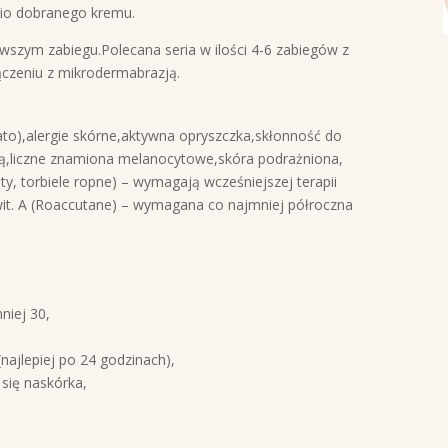
nio dobranego kremu.
rwszym zabiegu.Polecana seria w ilości 4-6 zabiegów z
czeniu z mikrodermabrazją.
ato),alergie skórne,aktywna opryszczka,skłonność do
ią,liczne znamiona melanocytowe,skóra podrażniona,
sty, torbiele ropne) – wymagają wcześniejszej terapii
it. A (Roaccutane) – wymagana co najmniej półroczna
niej 30,
najlepiej po 24 godzinach),
się naskórka,