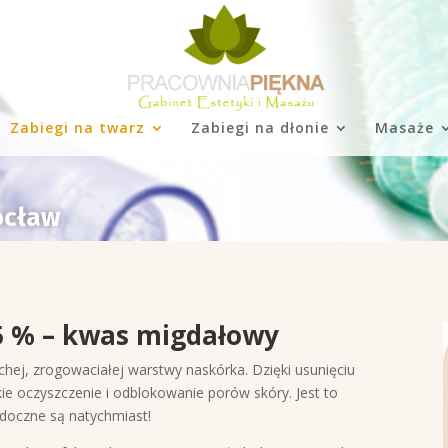
Zabiegi na twarz
Zabiegi na dłonie
Masaże
ocław
 % – kwas migdałowy
chej, zrogowaciałej warstwy naskórka. Dzięki usunięciu
e oczyszczenie i odblokowanie porów skóry. Jest to
idoczne są natychmiast!