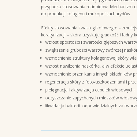
przypadku stosowania retinoidów. Mechanizm od
do produkcji kolagenu i mukopolisacharydów.
Efekty stosowania kwasu glikolowego: – zmniejs
keratynizacji – skóra uzyskuje gładkość i ładny k
wzrost spoistości i zwartości głębszych warst
zwiększenie grubości warstwy twórczej naskó
wzmocnienie struktury kolagenowej skóry wła
wzrost nawilżenia naskórka, a w efekcie uelast
wzmocnienie przenikania innych składników 
regeneracja skóry z foto-uszkodzeniami i prz
pielęgnacja i aktywizacja cebulek włosowych;
oczyszczanie zapychanych mieszków włosowy
likwidacja bakterii odpowiedzialnych za tworze