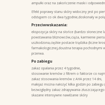
ampułki oraz na zakończenie maski i odpowied
Efekt poprawy stanu skóry widoczny jest po pie
odstępem co ok dwa tygodnie,doskonały w połą
Przeciwwskazania:
ekspozycja skóry na słońce (bardzo słoneczne l
powstawania bliznowców,ciąża, karmienie piers
uszkodzona,ciężkie postacie trądzika (liczne kro
farmakologicznej,doustna terapia pochodnymi w
przerwa.
Po zabiegu
zakaz opalania przez 4 tygodnie,
stosowanie kremów z filtrem o faktorze co najm
zakaz stosowania kremów z AHA przez 14 dni,
makijaż można nałożyć kilka godzin po zabiegu (
bezwzględny zakaz zdrapywania złuszczającego 
skazane intensywne nawilżanie skóry