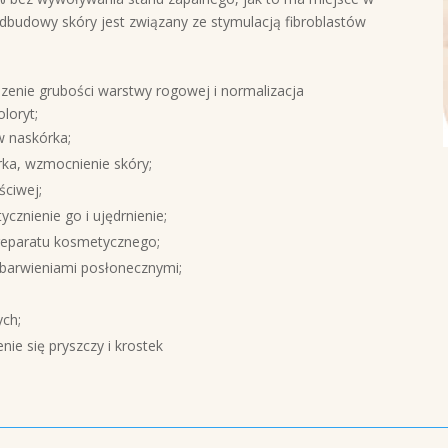
budowy skóry jest związany ze stymulacją fibroblastów
zenie grubości warstwy rogowej i normalizacja
oloryt;
w naskórka;
rka, wzmocnienie skóry;
ściwej;
ycznienie go i ujędrnienie;
preparatu kosmetycznego;
ebarwieniami posłonecznymi;
ch;
nie się pryszczy i krostek