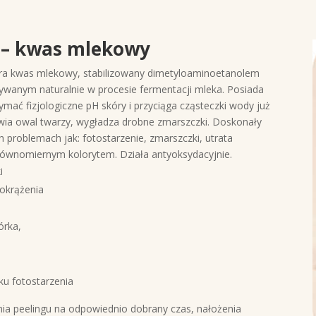
 – kwas mlekowy
ra kwas mlekowy, stabilizowany dimetyloaminoetanolem
wanym naturalnie w procesie fermentacji mleka. Posiada
mać fizjologiczne pH skóry i przyciąga cząsteczki wody już
wia owal twarzy, wygładza drobne zmarszczki. Doskonały
 problemach jak: fotostarzenie, zmarszczki, utrata
ierównomiernym kolorytem. Działa antyoksydacyjnie.
i
rokrążenia
órka,
u fotostarzenia
nia peelingu na odpowiednio dobrany czas, nałożenia