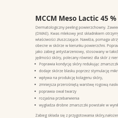
MCCM Meso Lactic 45 %
Dermatologiczny peeling powierzchowny. Zawie
(DMAE). Kwas mlekowy jest składnikiem otrzymy
właściwości złuszczające. Nawilża, pomaga utrzy
obecne w skórze w kierunku powierzchni. Popra
jako zabieg antystarzeniowy, stosowany w takich
jędrności skóry, polecany również dla skór z n
Poprawia kondycję skóry redukując zmarszczk
dodaje skórze blasku poprzez stymulację mik
wpływa na produkcję kolagenu skóry,
zmniejsza przerośniętą warstwę rogową nask
poprawia owal twarzy
rozjaśnia przebarwienia
wygładza drobne zmarszczki powstałe w wynik
Zabieg składa się z przygotowania skóry,nałoże