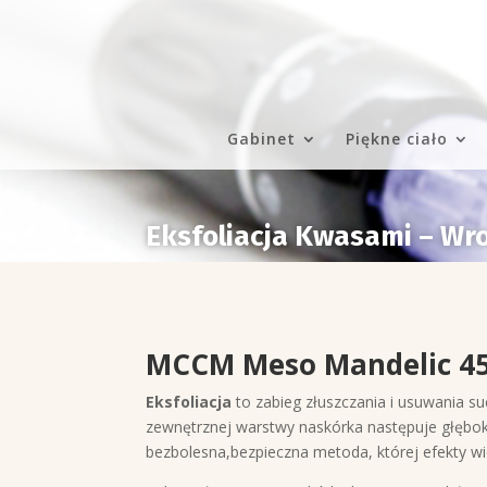
Gabinet
Piękne ciało
Eksfoliacja Kwasami – Wr
MCCM Meso Mandelic 45
Eksfoliacja
to zabieg złuszczania i usuwania su
zewnętrznej warstwy naskórka następuje głęboki
bezbolesna,bezpieczna metoda, której efekty w